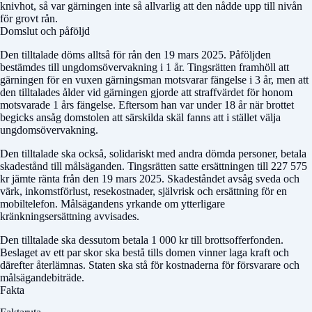
knivhot, så var gärningen inte så allvarlig att den nådde upp till nivån
för grovt rån.
Domslut och påföljd
Den tilltalade döms alltså för rån den 19 mars 2025. Påföljden
bestämdes till ungdomsövervakning i 1 år. Tingsrätten framhöll att
gärningen för en vuxen gärningsman motsvarar fängelse i 3 år, men att
den tilltalades ålder vid gärningen gjorde att straffvärdet för honom
motsvarade 1 års fängelse. Eftersom han var under 18 år när brottet
begicks ansåg domstolen att särskilda skäl fanns att i stället välja
ungdomsövervakning.
Den tilltalade ska också, solidariskt med andra dömda personer, betala
skadestånd till målsäganden. Tingsrätten satte ersättningen till 227 575
kr jämte ränta från den 19 mars 2025. Skadeståndet avsåg sveda och
värk, inkomstförlust, resekostnader, självrisk och ersättning för en
mobiltelefon. Målsägandens yrkande om ytterligare
kränkningsersättning avvisades.
Den tilltalade ska dessutom betala 1 000 kr till brottsofferfonden.
Beslaget av ett par skor ska bestå tills domen vinner laga kraft och
därefter återlämnas. Staten ska stå för kostnaderna för försvarare och
målsägandebiträde.
Fakta