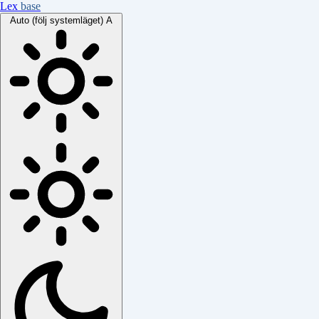
Lex
base
Auto (följ systemläget)
A