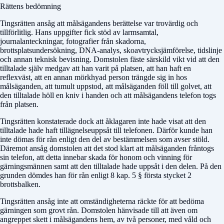
Rättens bedömning
Tingsrätten ansåg att målsägandens berättelse var trovärdig och
tillförlitlig. Hans uppgifter fick stöd av larmsamtal,
journalanteckningar, fotografier från skadorna,
brottsplatsundersökning, DNA-analys, skoavtrycksjämförelse, tidslinje
och annan teknisk bevisning. Domstolen fäste särskild vikt vid att den
tilltalade själv medgav att han varit på platsen, att han haft en
reflexväst, att en annan mörkhyad person trängde sig in hos
målsäganden, att tumult uppstod, att målsäganden föll till golvet, att
den tilltalade höll en kniv i handen och att målsägandens telefon togs
från platsen.
Tingsrätten konstaterade dock att åklagaren inte hade visat att den
tilltalade hade haft tillägnelseuppsåt till telefonen. Därför kunde han
inte dömas för rån enligt den del av bestämmelsen som avser stöld.
Däremot ansåg domstolen att det stod klart att målsäganden fråntogs
sin telefon, att detta innebar skada för honom och vinning för
gärningsmännen samt att den tilltalade hade uppsåt i den delen. På den
grunden dömdes han för rån enligt 8 kap. 5 § första stycket 2
brottsbalken.
Tingsrätten ansåg inte att omständigheterna räckte för att bedöma
gärningen som grovt rån. Domstolen hänvisade till att även om
angreppet skett i målsägandens hem, av två personer, med våld och