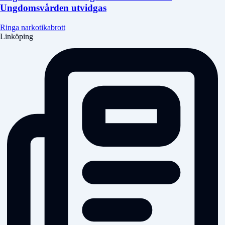
Ungdomsvården utvidgas
Ringa narkotikabrott
Linköping