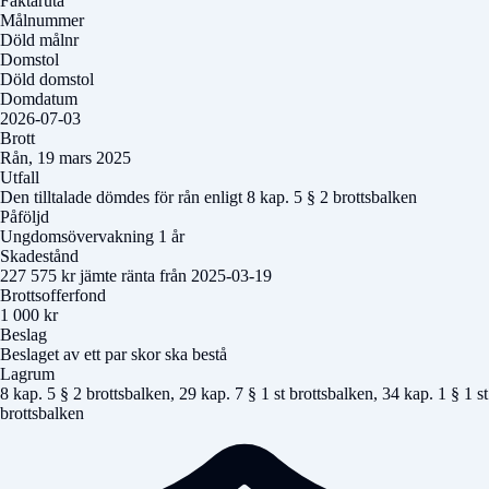
Faktaruta
Målnummer
Döld målnr
Domstol
Döld domstol
Domdatum
2026-07-03
Brott
Rån, 19 mars 2025
Utfall
Den tilltalade dömdes för rån enligt 8 kap. 5 § 2 brottsbalken
Påföljd
Ungdomsövervakning 1 år
Skadestånd
227 575 kr jämte ränta från 2025-03-19
Brottsofferfond
1 000 kr
Beslag
Beslaget av ett par skor ska bestå
Lagrum
8 kap. 5 § 2 brottsbalken, 29 kap. 7 § 1 st brottsbalken, 34 kap. 1 § 1 st
brottsbalken