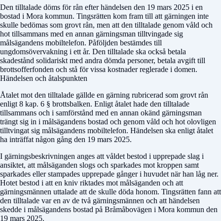
Den tilltalade döms för rån efter händelsen den 19 mars 2025 i en
bostad i Mora kommun. Tingsrätten kom fram till att gärningen inte
skulle bedömas som grovt rån, men att den tilltalade genom våld och
hot tillsammans med en annan gärningsman tilltvingade sig
målsägandens mobiltelefon. Påföljden bestämdes till
ungdomsövervakning i ett år. Den tilltalade ska också betala
skadestånd solidariskt med andra dömda personer, betala avgift till
brottsofferfonden och stå för vissa kostnader reglerade i domen.
Händelsen och åtalspunkten
Åtalet mot den tilltalade gällde en gärning rubricerad som grovt rån
enligt 8 kap. 6 § brottsbalken. Enligt åtalet hade den tilltalade
tillsammans och i samförstånd med en annan okänd gärningsman
trängt sig in i målsägandens bostad och genom våld och hot olovligen
tilltvingat sig målsägandens mobiltelefon. Händelsen ska enligt åtalet
ha inträffat någon gång den 19 mars 2025.
I gärningsbeskrivningen anges att våldet bestod i upprepade slag i
ansiktet, att målsäganden slogs och sparkades mot kroppen samt
sparkades eller stampades upprepade gånger i huvudet när han låg ner.
Hotet bestod i att en kniv riktades mot målsäganden och att
gärningsmännen uttalade att de skulle döda honom. Tingsrätten fann att
den tilltalade var en av de två gärningsmännen och att händelsen
skedde i målsägandens bostad på Bråmåbovägen i Mora kommun den
19 mars 2025.