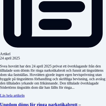
Artikel
24 april 2025
Svea hovrätt har den 24 april 2025 prövat ett överklagande från den
tilltalade som dömts för ringa narkotikabrott och funnit att tingsrättens
dom ska fastställas. Hovrätten gjorde ingen egen bevisprövning utan
byggde på tingsrättens förhandling och skriftliga bevisning, och avslog
den tilltalades yrkande om frikännande. Den tilltalade överklagade
Södertörns tingsrätts dom där han fällts för ringa...
Läs hela artikeln
Ungdom döms för ringa narkotikabrott –