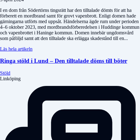
I en dom från Södertörns tingsrätt har den tilltalade dömts för att ha
förberett en mordbrand samt för grovt vapenbrott. Enligt domen hade
gärningarna utförts med uppsåt. Händelserna ägde rum under perioden
4–6 oktober 2023, med mordbrandsförberedelsen i Huddinge kommun
och vapenbrottet i Haninge kommun. Domen innebär ungdomsvård
som påföljd samt att den tilltalade ska erlägga skadestånd till en...
Läs hela artikeln
Ringa stöld i Lund – Den tilltalade döms till böter
Stöld
Linköping