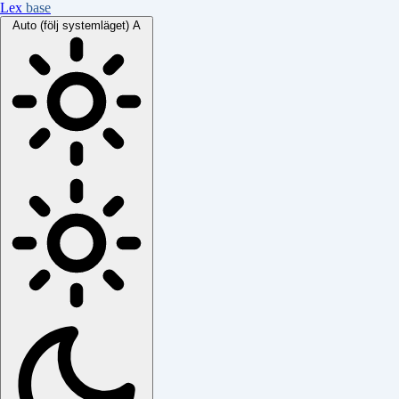
Lex
base
Auto (följ systemläget)
A