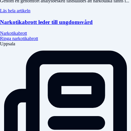
Genom ett genomfört analysbesked fastställdes att narkotaika fanns i...
Läs hela artikeln
Narkotikabrott leder till ungdomsvård
Narkotikabrott
Ringa narkotikabrott
Uppsala