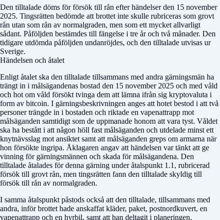
Den tilltalade döms för försök till rån efter händelser den 15 november
2025. Tingsrätten bedömde att brottet inte skulle rubriceras som grovt
rån utan som rån av normalgraden, men som ett mycket allvarligt
sådant. Påföljden bestämdes till fängelse i tre år och två månader. Den
tidigare utdömda påföljden undanröjdes, och den tilltalade utvisas ur
Sverige.
Händelsen och åtalet
Enligt åtalet ska den tilltalade tillsammans med andra gärningsmän ha
trängt in i målsägandenas bostad den 15 november 2025 och med våld
och hot om våld försökt tvinga dem att lämna ifrån sig kryptovaluta i
form av bitcoin. I gärningsbeskrivningen anges att hotet bestod i att två
personer trängde in i bostaden och riktade en vapenattrapp mot
målsäganden samtidigt som de uppmanade honom att vara tyst. Våldet
ska ha bestått i att någon höll fast målsäganden och utdelade minst ett
knytnävsslag mot ansiktet samt att målsäganden greps om armarna när
hon försökte ingripa. Åklagaren angav att händelsen var tänkt att ge
vinning för gärningsmännen och skada för målsägandena. Den
tilltalade åtalades för denna gärning under åtalspunkt 1.1, rubricerad
försök till grovt rån, men tingsrätten fann den tilltalade skyldig till
försök till rån av normalgraden.
I samma åtalspunkt påstods också att den tilltalade, tillsammans med
andra, inför brottet hade anskaffat kläder, paket, postnordkuvert, en
vapenattrapp och en hyrbil, samt att han deltagit i planeringen.