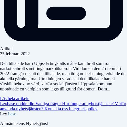
Artikel
25 februari 2022
Den tilltalade har i Uppsala tingsrätts mål erkänt brott som rör
narkotikabrott samt ringa narkotikabrott. Vid domen den 25 februari
2022 framgår det att den tilltalade, utan tidigare belastning, erkände de
aktuella gärningarna. Utredningen visade att den tilltalade har ett
särskilt behov av vård, varför socialtjänsten i Uppsala kommun
upprättade en vårdplan som lagts till grund för domen. Dom...
Läs hela artikeln
Lexbase poddradio
Vanliga frågor
Hur fungerar nyhetstjänsten?
Varför
använda nyhetstjänsten?
Kontakta oss
Integritetspolicy
Lex
base
Allmänhetens Nyhetstjänst