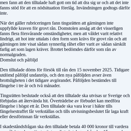
men fann att den tilltalade haft gott om tid att dra sig ur och att det inte
fanns stöd för att en nödsituation förelåg. Invändningen godtogs därför
inte.
När det gäller rubriceringen fann tingsrätten att gärningen inte
uppfyllde kraven för grovt rån. Domstolen ansåg att det visserligen
fanns flera försvårande omständigheter, men att våldet varit relativt
lindrigt, att hot inte uttalats i den form som krävs för grovt rån och att
gärningen inte visat sådan synnerlig råhet eller varit av sådan särskilt
farlig art som lagen kräver. Brottet bedömdes därför som rån av
normalgraden.
Domslut och påföljd
Den tilltalade döms för försök till rån den 15 november 2025. Tidigare
utdömd påföljd undanröjs, och den nya påföljden avser även
brottsligheten i det tidigare avgörandet. Påföljden bestämdes till
fängelse i tre år och två månader.
Tingsrätten beslutade också att den tilltalade ska utvisas ur Sverige och
förbjudas att återvända hit. Överträdelse av förbudet kan medföra
fängelse i högst ett år. Den tilltalade ska vara kvar i häkte tills
fängelsestraffet får verkställas och tills utvisningsbeslutet får laga kraft
eller dessförinnan får verkställas.
I skadeståndsfrågan ska den tilltalade betala 40 000 kronor till vardera