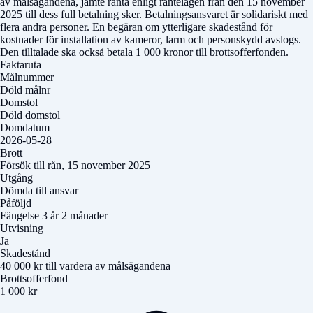
av målsägandena, jämte ränta enligt räntelagen från den 15 november
2025 till dess full betalning sker. Betalningsansvaret är solidariskt med
flera andra personer. En begäran om ytterligare skadestånd för
kostnader för installation av kameror, larm och personskydd avslogs.
Den tilltalade ska också betala 1 000 kronor till brottsofferfonden.
Faktaruta
Målnummer
Döld målnr
Domstol
Döld domstol
Domdatum
2026-05-28
Brott
Försök till rån, 15 november 2025
Utgång
Dömda till ansvar
Påföljd
Fängelse 3 år 2 månader
Utvisning
Ja
Skadestånd
40 000 kr till vardera av målsägandena
Brottsofferfond
1 000 kr