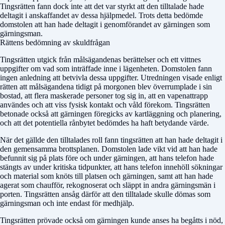
Tingsrätten fann dock inte att det var styrkt att den tilltalade hade
deltagit i anskaffandet av dessa hjälpmedel. Trots detta bedömde
domstolen att han hade deltagit i genomförandet av gärningen som
gärningsman.
Rättens bedömning av skuldfrågan
Tingsrätten utgick från målsägandenas berättelser och ett vittnes
uppgifter om vad som inträffade inne i lägenheten. Domstolen fann
ingen anledning att betvivla dessa uppgifter. Utredningen visade enligt
rätten att målsägandena tidigt på morgonen blev överrumplade i sin
bostad, att flera maskerade personer tog sig in, att en vapenattrapp
användes och att viss fysisk kontakt och våld förekom. Tingsrätten
betonade också att gärningen föregicks av kartläggning och planering,
och att det potentiella rånbytet bedömdes ha haft betydande värde.
När det gällde den tilltalades roll fann tingsrätten att han hade deltagit i
den gemensamma brottsplanen. Domstolen lade vikt vid att han hade
befunnit sig på plats före och under gärningen, att hans telefon hade
stängts av under kritiska tidpunkter, att hans telefon innehöll sökningar
och material som knöts till platsen och gärningen, samt att han hade
agerat som chaufför, rekognoserat och släppt in andra gärningsmän i
porten. Tingsrätten ansåg därför att den tilltalade skulle dömas som
gärningsman och inte endast för medhjälp.
Tingsrätten prövade också om gärningen kunde anses ha begåtts i nöd,