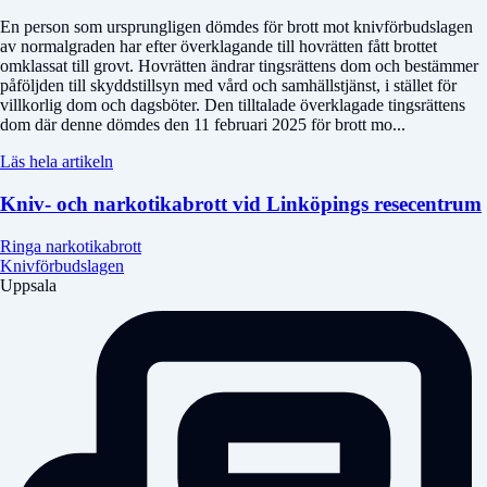
En person som ursprungligen dömdes för brott mot knivförbudslagen
av normalgraden har efter överklagande till hovrätten fått brottet
omklassat till grovt. Hovrätten ändrar tingsrättens dom och bestämmer
påföljden till skyddstillsyn med vård och samhällstjänst, i stället för
villkorlig dom och dagsböter. Den tilltalade överklagade tingsrättens
dom där denne dömdes den 11 februari 2025 för brott mo...
Läs hela artikeln
Kniv- och narkotikabrott vid Linköpings resecentrum
Ringa narkotikabrott
Knivförbudslagen
Uppsala