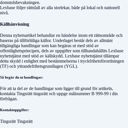
domstolsbevakningen.
Lexbase följer rättsfall av alla storlekar, både på lokal och nationell
nivå.
Källhänvisning
Denna nyhetsartikel behandlar en händelse inom ett rättsområde och
baseras på tillförlitliga källor. Underlaget består dels av allmänt
tillgängliga handlingar som kan begäras ut med stöd av
offentlighetsprincipen, dels av uppgifter som tillhandahållits Lexbase
nyhetstjänst med stöd av källskydd. Lexbase nyhetstjänst tillämpar
detta skydd i enlighet med bestämmelserna i tryckfrihetsförordningen
(TF) och yttrandefrihetsgrundlagen (YGL).
Så begär du ut handlingar:
För att ta del av de handlingar som ligger till grund för artikeln,
kontakta
Tingsrätt tingsrätt
och uppge målnummer
B 999-99
i din
förfrågan.
Kontaktuppgifter:
Tingsrätt Tingsrätt