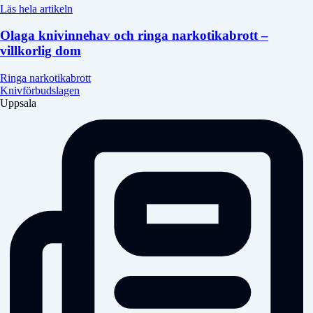
Läs hela artikeln
Olaga knivinnehav och ringa narkotikabrott –
villkorlig dom
Ringa narkotikabrott
Knivförbudslagen
Uppsala