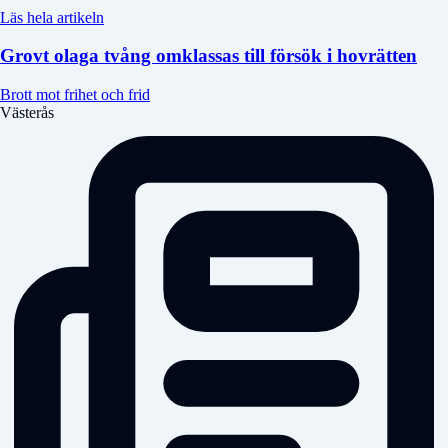
Läs hela artikeln
Grovt olaga tvång omklassas till försök i hovrätten
Brott mot frihet och frid
Västerås