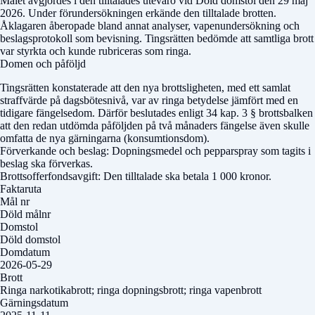
Målet avgjordes i den tilltalades utevaro vid
Döld domstol
den 29 maj
2026. Under förundersökningen erkände den tilltalade brotten.
Åklagaren åberopade bland annat analyser, vapenundersökning och
beslagsprotokoll som bevisning. Tingsrätten bedömde att samtliga brott
var styrkta och kunde rubriceras som ringa.
Domen och påföljd
Tingsrätten konstaterade att den nya brottsligheten, med ett samlat
straffvärde på dagsbötesnivå, var av ringa betydelse jämfört med en
tidigare fängelsedom. Därför beslutades enligt 34 kap. 3 § brottsbalken
att den redan utdömda påföljden på två månaders fängelse även skulle
omfatta de nya gärningarna (konsumtionsdom).
Förverkande och beslag: Dopningsmedel och pepparspray som tagits i
beslag ska förverkas.
Brottsofferfondsavgift: Den tilltalade ska betala 1 000 kronor.
Faktaruta
Mål nr
Döld målnr
Domstol
Döld domstol
Domdatum
2026-05-29
Brott
Ringa narkotikabrott; ringa dopningsbrott; ringa vapenbrott
Gärningsdatum