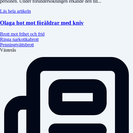
personen. Under förundersökningen erkände den till...
Läs hela artikeln
Olaga hot mot föräldrar med kniv
Brott mot frihet och frid
Ringa narkotikabrott
Penningtvättsbrott
Västerås