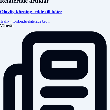
Relaterade artiklar
Olovlig körning ledde till böter
Trafik-, fordondsrelaterade brott
Västerås