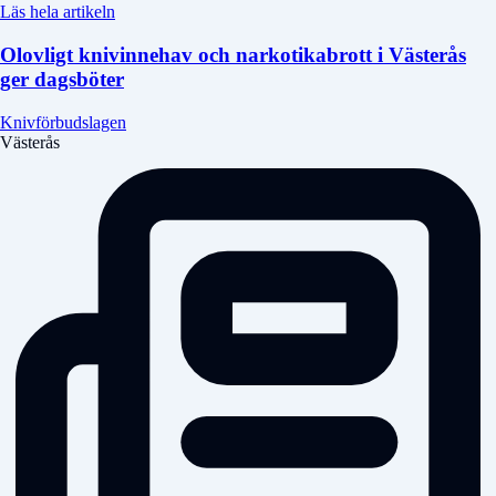
Läs hela artikeln
Olovligt knivinnehav och narkotikabrott i Västerås
ger dagsböter
Knivförbudslagen
Västerås