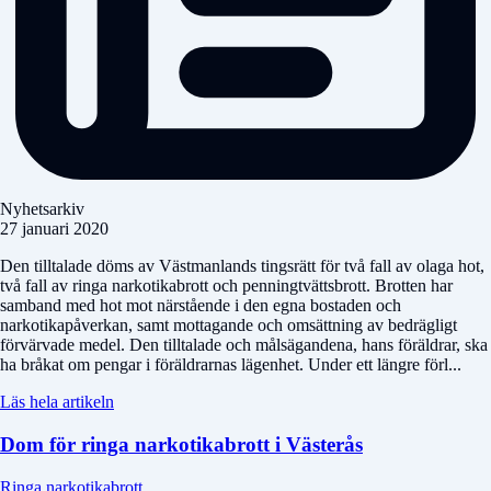
Nyhetsarkiv
27 januari 2020
Den tilltalade döms av Västmanlands tingsrätt för två fall av olaga hot,
två fall av ringa narkotikabrott och penningtvättsbrott. Brotten har
samband med hot mot närstående i den egna bostaden och
narkotikapåverkan, samt mottagande och omsättning av bedrägligt
förvärvade medel. Den tilltalade och målsägandena, hans föräldrar, ska
ha bråkat om pengar i föräldrarnas lägenhet. Under ett längre förl...
Läs hela artikeln
Dom för ringa narkotikabrott i Västerås
Ringa narkotikabrott