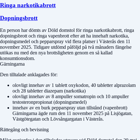
Ringa narkotikabrott
Dopningsbrott
En person har dömts av
Döld domstol
för ringa narkotikabrott, ringa
dopningsbrott och ringa vapenbrott efter att ha innehaft narkotika,
dopningsmedel och pepparspray vid flera platser i Västerås den 11
november 2025. Tidigare utdömd påföljd på två månaders fängelse
utökas nu med den nya brottsligheten genom en så kallad
konsumtionsdom.
Gärningarna
Den tilltalade anklagades för:
olovligt innehav av 1 tablett oxykodon, 40 tabletter alprazolam
och 28 tabletter diazepam (narkotika)
olovligt innehav av 8 ampuller somatropin och 10 ampuller
testosteronpropionat (dopningsmedel)
innehav av en burk pepparspray utan tillstånd (vapenbrott)
Gärningarna ägde rum den 11 november 2025 på Lisjögatan,
Västgötegatan och Lövsångargatan i Västerås.
Rättegång och bevisning