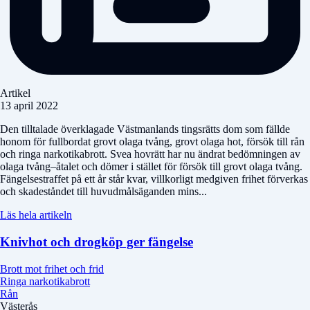
Artikel
13 april 2022
Den tilltalade överklagade Västmanlands tingsrätts dom som fällde
honom för fullbordat grovt olaga tvång, grovt olaga hot, försök till rån
och ringa narkotikabrott. Svea hovrätt har nu ändrat bedömningen av
olaga tvång–åtalet och dömer i stället för försök till grovt olaga tvång.
Fängelsestraffet på ett år står kvar, villkorligt medgiven frihet förverkas
och skadeståndet till huvudmålsäganden mins...
Läs hela artikeln
Knivhot och drogköp ger fängelse
Brott mot frihet och frid
Ringa narkotikabrott
Rån
Västerås