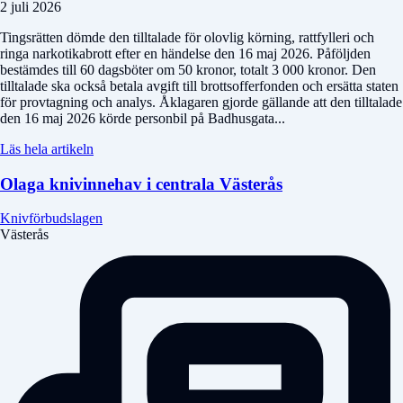
2 juli 2026
Tingsrätten dömde den tilltalade för olovlig körning, rattfylleri och
ringa narkotikabrott efter en händelse den 16 maj 2026. Påföljden
bestämdes till 60 dagsböter om 50 kronor, totalt 3 000 kronor. Den
tilltalade ska också betala avgift till brottsofferfonden och ersätta staten
för provtagning och analys. Åklagaren gjorde gällande att den tilltalade
den 16 maj 2026 körde personbil på Badhusgata...
Läs hela artikeln
Olaga knivinnehav i centrala Västerås
Knivförbudslagen
Västerås