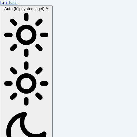
Lex
base
Auto (följ systemläget)
A