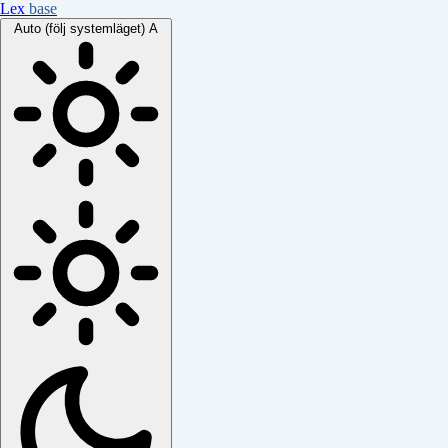
Lex
base
Auto (följ systemläget)
A