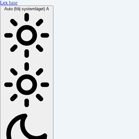
Lex
base
Auto (följ systemläget)
A