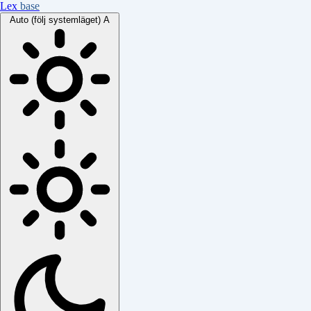
Lex
base
Auto (följ systemläget)
A