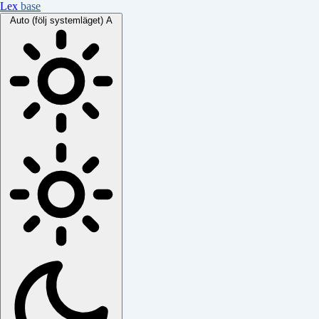
Lex
base
Auto (följ systemläget)
A